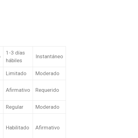
1-3 días
o
Instantáneo
hábiles
Limitado
Moderado
Afirmativo
Requerido
Regular
Moderado
Habilitado
Afirmativo