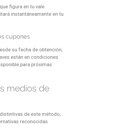
ue figura en tu vale
ditará instantáneamente en tu
los cupones
desde su fecha de obtención,
laves están en condiciones
isponible para próximas
os medios de
distintivas de este método,
ternativas reconocidas