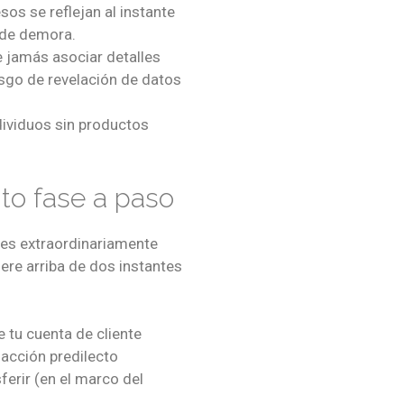
os se reflejan al instante
s de demora.
jamás asociar detalles
esgo de revelación de datos
dividuos sin productos
to fase a paso
es extraordinariamente
ere arriba de dos instantes
 tu cuenta de cliente
acción predilecto
ferir (en el marco del