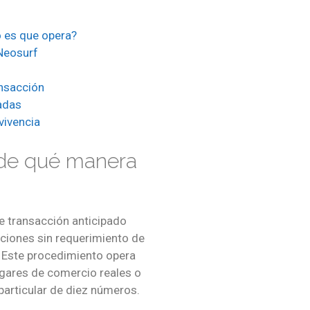
 es que opera?
 Neosurf
nsacción
adas
vivencia
y de qué manera
e transacción anticipado
cciones sin requerimiento de
. Este procedimiento opera
gares de comercio reales o
 particular de diez números.