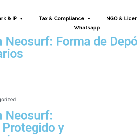
rk & IP
Tax & Compliance
NGO & Lice
Whatsapp
n Neosurf: Forma de Depó
rios
gorized
n Neosurf:
 Protegido y