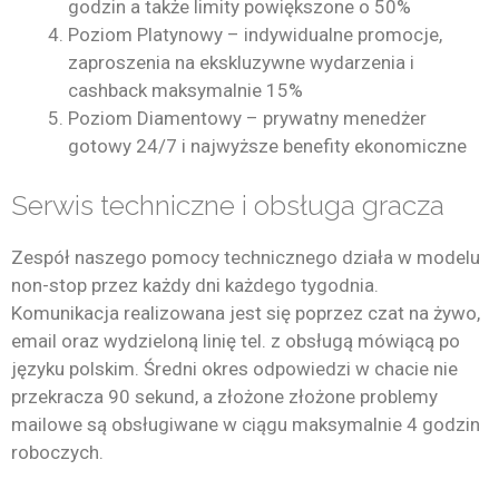
godzin a także limity powiększone o 50%
Poziom Platynowy – indywidualne promocje,
zaproszenia na ekskluzywne wydarzenia i
cashback maksymalnie 15%
Poziom Diamentowy – prywatny menedżer
gotowy 24/7 i najwyższe benefity ekonomiczne
Serwis techniczne i obsługa gracza
Zespół naszego pomocy technicznego działa w modelu
non-stop przez każdy dni każdego tygodnia.
Komunikacja realizowana jest się poprzez czat na żywo,
email oraz wydzieloną linię tel. z obsługą mówiącą po
języku polskim. Średni okres odpowiedzi w chacie nie
przekracza 90 sekund, a złożone złożone problemy
mailowe są obsługiwane w ciągu maksymalnie 4 godzin
roboczych.