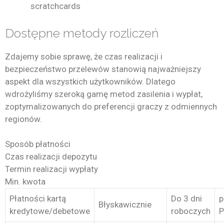
scratchcards
Dostępne metody rozliczeń
Zdajemy sobie sprawę, że czas realizacji i
bezpieczeństwo przelewów stanowią najważniejszy
aspekt dla wszystkich użytkowników. Dlatego
wdrożyliśmy szeroką gamę metod zasilenia i wypłat,
zoptymalizowanych do preferencji graczy z odmiennych
regionów.
Sposób płatności
Czas realizacji depozytu
Termin realizacji wypłaty
Min. kwota
Płatności kartą
Do 3 dni
p
Błyskawicznie
kredytowe/debetowe
roboczych
P