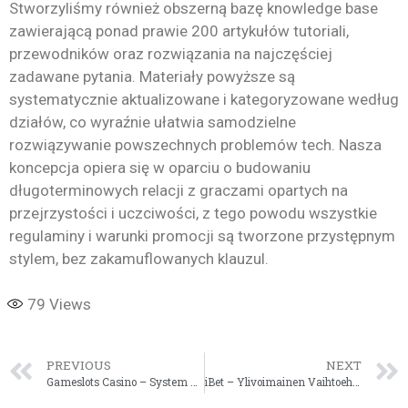
Stworzyliśmy również obszerną bazę knowledge base
zawierającą ponad prawie 200 artykułów tutoriali,
przewodników oraz rozwiązania na najczęściej
zadawane pytania. Materiały powyższe są
systematycznie aktualizowane i kategoryzowane według
działów, co wyraźnie ułatwia samodzielne
rozwiązywanie powszechnych problemów tech. Nasza
koncepcja opiera się w oparciu o budowaniu
długoterminowych relacji z graczami opartych na
przejrzystości i uczciwości, z tego powodu wszystkie
regulaminy i warunki promocji są tworzone przystępnym
stylem, bez zakamuflowanych klauzul.
79
Views
PREVIOUS
NEXT
Gameslots Casino – System Rozrywki Online Współczesnej Odsłony
iBet – Ylivoimainen Vaihtoehto Pelaajille, Jotka Arvostavat Laatua ja Luotettavuutta