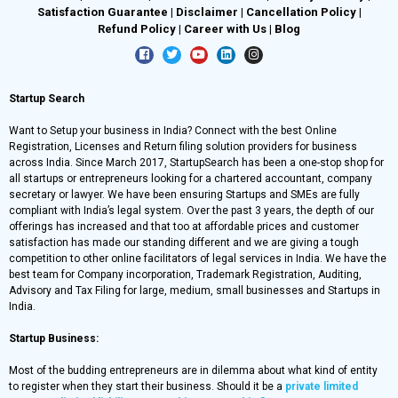
Satisfaction Guarantee |
Disclaimer
|
Cancellation Policy
|
Refund Policy
| Career with Us |
Blog
Startup Search
Want to Setup your business in India? Connect with the best Online
Registration, Licenses and Return filing solution providers for business
across India. Since March 2017, StartupSearch has been a one-stop shop for
all startups or entrepreneurs looking for a chartered accountant, company
secretary or lawyer. We have been ensuring Startups and SMEs are fully
compliant with India’s legal system. Over the past 3 years, the depth of our
offerings has increased and that too at affordable prices and customer
satisfaction has made our standing different and we are giving a tough
competition to other online facilitators of legal services in India. We have the
best team for Company incorporation, Trademark Registration, Auditing,
Advisory and Tax Filing for large, medium, small businesses and Startups in
India.
Startup Business:
Most of the budding entrepreneurs are in dilemma about what kind of entity
to register when they start their business. Should it be a
private limited