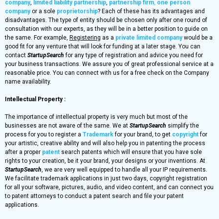
company
,
limited liability partnership
,
partnership firm
,
one person
company
or a sole
proprietorship
? Each of these has its advantages and
disadvantages. The type of entity should be chosen only after one round of
consultation with our experts, as they will be in a better position to guide on
the same. For example,
Registering
as a
private limited company
would be a
good fit for any venture that will look for funding at a later stage. You can
contact
StartupSearch
for any type of registration and advice you need for
your business transactions. We assure you of great professional service at a
reasonable price. You can connect with us for a free check on the Company
name availability.
Intellectual Property :
The importance of intellectual property is very much but most of the
businesses are not aware of the same. We at
StartupSearch
simplify the
process for you to register a
Trademark
for your brand, to get
copyright
for
your artistic, creative ability and will also help you in patenting the process
after a proper
patent
search patents which will ensure that you have sole
rights to your creation, be it your brand, your designs or your inventions. At
StartupSearch
, we are very well equipped to handle all your IP requirements.
We facilitate trademark applications in just two days, copyright registration
for all your software, pictures, audio, and video content, and can connect you
to patent attorneys to conduct a patent search and file your patent
applications.