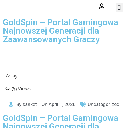
Startup B
Trademark & IP
Tax & C
NGO & Li
Partner Wit
GoldSpin – Portal Gamingowa
Najnowszej Generacji dla
Zaawansowanych Graczy
Array
79
Views
By
sanket
On
April 1, 2026
Uncategorized
GoldSpin – Portal Gamingowa
Najnowszej Generacji dla