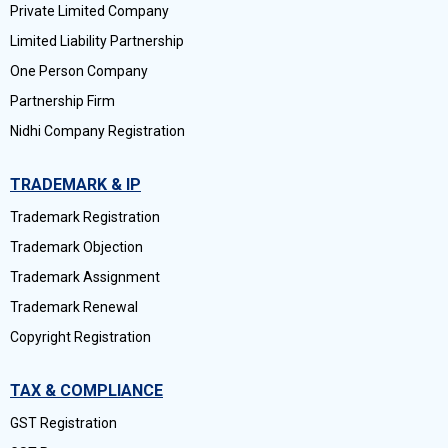
Private Limited Company
Limited Liability Partnership
One Person Company
Partnership Firm
Nidhi Company Registration
TRADEMARK & IP
Trademark Registration
Trademark Objection
Trademark Assignment
Trademark Renewal
Copyright Registration
TAX & COMPLIANCE
GST Registration