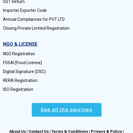
GST Return
Importer Exporter Code
Annual Compliances for PVT LTD
Closing Private Limited Registration
NGO & LICENSE
NGO Registration
FSSAI [Food License]
Digital Signature (DSC)
RERA Registration
ISO Registration
See all the services
About Us
|
Contact Us
|
Terms & Conditions
|
Privacy & Policy
|