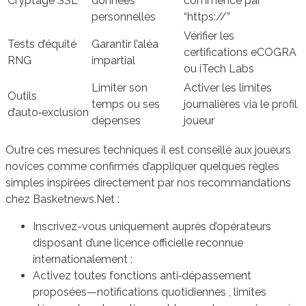
Cryptage SSL
données
commence par
personnelles
“https://”
Vérifier les
Tests d’équité
Garantir l’aléa
certifications eCOGRA
RNG
impartial
ou iTech Labs
Limiter son
Activer les limites
Outils
temps ou ses
journalières via le profil
d’auto‑exclusion
dépenses
joueur
Outre ces mesures techniques il est conseillé aux joueurs
novices comme confirmés d’appliquer quelques règles
simples inspirées directement par nos recommandations
chez Basketnews.Net :
Inscrivez-vous uniquement auprès d’opérateurs
disposant d’une licence officielle reconnue
internationalement ;
Activez toutes fonctions anti‑dépassement
proposées—notifications quotidiennes , limites