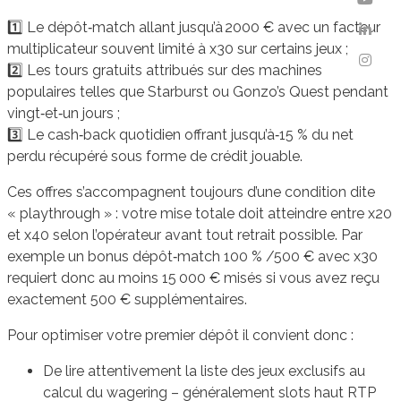
1️⃣ Le dépôt‑match allant jusqu’à 2000 € avec un facteur
multiplicateur souvent limité à x30 sur certains jeux ;
2️⃣ Les tours gratuits attribués sur des machines
populaires telles que Starburst ou Gonzo’s Quest pendant
vingt‑et‑un jours ;
3️⃣ Le cash‑back quotidien offrant jusqu’à‑15 % du net
perdu récupéré sous forme de crédit jouable.
Ces offres s’accompagnent toujours d’une condition dite
« playthrough » : votre mise totale doit atteindre entre x20
et x40 selon l’opérateur avant tout retrait possible. Par
exemple un bonus dépôt‑match 100 % /500 € avec x30
requiert donc au moins 15 000 € misés si vous avez reçu
exactement 500 € supplémentaires.
Pour optimiser votre premier dépôt il convient donc :
De lire attentivement la liste des jeux exclusifs au
calcul du wagering – généralement slots haut RTP