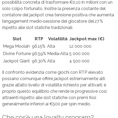
possibilità concreta di trasformare €0,10 in milioni con un
solo colpo fortunato. Inoltre la presenza costante del
contatore del jackpot crea tensione positiva che aumenta
l’engagement medio‑sessione del giocatore del 27 %
rispetto alle slot statiche tradizionali.
Slot
RTP
Volatilità
Jackpot max (€)
Mega Moolah
96,15%
Alta
12 000 000
Divine Fortune
96,59%
Media‑Alta
5 000 000
Jackpot Giant
96,30%
Alta
4 500 000
Il confronto evidenzia come giochi con RTP elevato
possano comunque offrire jackpot estremamente alti
grazie all’alto livello di volatilità richiesto per attivarli; è
proprio questo equilibrio che rende le progressive così
attraenti rispetto alle slot statiche con premi fissi
generalmente inferiori ai €500 per spin medio.
Che cos’è una loyalty program?