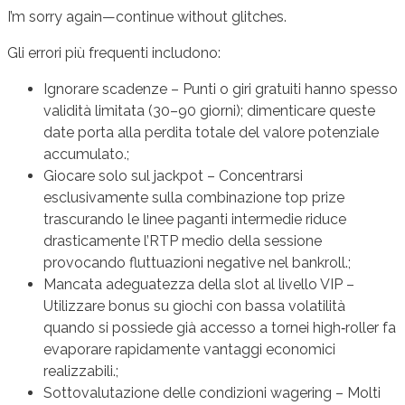
I’m sorry again—continue without glitches.
Gli errori più frequenti includono:
Ignorare scadenze – Punti o giri gratuiti hanno spesso
validità limitata (30–90 giorni); dimenticare queste
date porta alla perdita totale del valore potenziale
accumulato.;
Giocare solo sul jackpot – Concentrarsi
esclusivamente sulla combinazione top prize
trascurando le linee paganti intermedie riduce
drasticamente l’RTP medio della sessione
provocando fluttuazioni negative nel bankroll.;
Mancata adeguatezza della slot al livello VIP –
Utilizzare bonus su giochi con bassa volatilità
quando si possiede già accesso a tornei high‑roller fa
evaporare rapidamente vantaggi economici
realizzabili.;
Sottovalutazione delle condizioni wagering – Molti