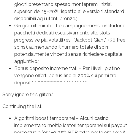
giochi presentano spesso montepremi iniziali
superiori del 15–20% rispetto alle versioni standard
disponibili agli utenti bronze.;
Giri gratuiti mirati – Le campagne mensili includono
pacchetti dedicati esclusivamente alle slots
progressive più volatili (es.: “Jackpot Giant” +30 free
spins), aumentando il numero totale di spin
potenzialmente vincenti senza richiedere capitale
aggiuntivo.;
Bonus deposito incrementati – Per i livelli platino
vengono offerti bonus fino al 200% sui primi tre
deposit​​​​​​​​​​​​​​​​​​​​‌‌‌‌‌‌‌‌‌‌‌‌‌‍‍‍‍‍‍‍‍‍‏‏‏‏‏‏‏‏‏‎‎‎‎‎‎‎‎‎‎‎‎‎‎‎‎‎‏‏‏‏‏‏‏‏‏‏‏‏ ‏‪‪‪‪‪‪‪‪‪‪‪‪ ‪‬‬‬‬‬‬‬‬‬‬‬‬️️️️️️️️️️️️️️️️️️⁢⁢⁢⁢⁢⁢⁢⁢⁢⁢⁢⁢⁢⁢⁢⁢⁣⁣⁣⁣⁣⁣⁣⁣⁣⁣⁣⁣⁣⁣⁣⁣⁣* * ***************** * * * * * * * * *
Sorry ignore this glitch.*
Continuing the list:
Algoritmi boost temporanei – Alcuni casinò
implementano moltiplicatori temporanei sul payout
percentuale (es.: +0,.25% RTP extra per le ore serali),