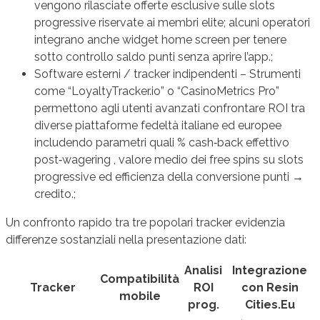
vengono rilasciate offerte esclusive sulle slots
progressive riservate ai membri elite; alcuni operatori
integrano anche widget home screen per tenere
sotto controllo saldo punti senza aprire l’app.;
Software esterni / tracker indipendenti – Strumenti
come “LoyaltyTracker.io” o “CasinoMetrics Pro”
permettono agli utenti avanzati confrontare ROI tra
diverse piattaforme fedeltà italiane ed europee
includendo parametri quali % cash‑back effettivo
post‑wagering , valore medio dei free spins su slots
progressive ed efficienza della conversione punti →
credito.;
Un confronto rapido tra tre popolari tracker evidenzia
differenze sostanziali nella presentazione dati:
Analisi
Integrazione
Compatibilità
Tracker
ROI
con Resin
mobile
prog.
Cities.Eu