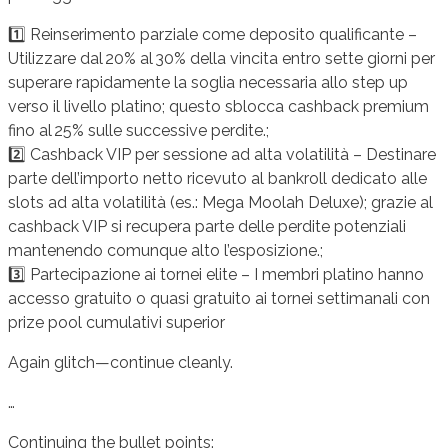
1️⃣ Reinserimento parziale come deposito qualificante –
Utilizzare dal 20% al 30% della vincita entro sette giorni per
superare rapidamente la soglia necessaria allo step up
verso il livello platino; questo sblocca cashback premium
fino al 25% sulle successive perdite.;
2️⃣ Cashback VIP per sessione ad alta volatilità – Destinare
parte dell’importo netto ricevuto al bankroll dedicato alle
slots ad alta volatilità (es.: Mega Moolah Deluxe); grazie al
cash­back VIP si recupera parte delle perdite potenziali
mantenendo comunque alto l’esposizione.;
3️⃣ Partecipazione ai tornei elite – I membri platino hanno
accesso gratuito o quasi gratuito ai tornei settimanali con
prize pool cumulativi superior
Again glitch—continue cleanly.
…
Continuing the bullet points: