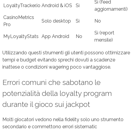
Sì (feed
LoyaltyTracker.io
Android & iOS
Sì
aggiornamenti)
CasinoMetrics
Solo desktop
Sì
No
Pro
Sì (report
MyLoyaltyStats
App Android
No
mensile)
Utilizzando questi strumenti gli utenti possono ottimizzare
tempi e budget evitando sprechi dovuti a scadenze
inattese o condizioni wagering poco vantaggiose.
Errori comuni che sabotano le
potenzialità della loyalty program
durante il gioco sui jackpot
Molti giocatori vedono nella fidelity solo uno strumento
secondario e commettono errori sistematic