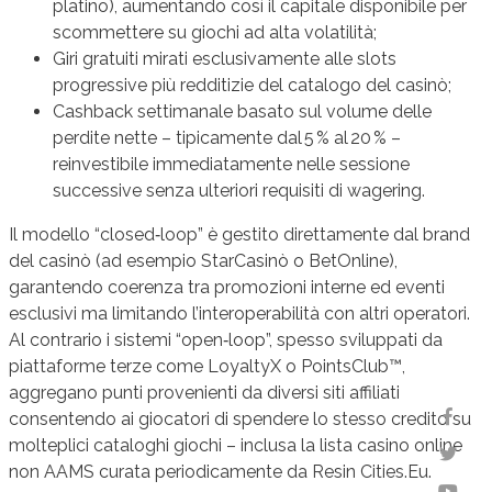
platino), aumentando così il capitale disponibile per
scommettere su giochi ad alta volatilità;
Giri gratuiti mirati esclusivamente alle slots
progressive più redditizie del catalogo del casinò;
Cashback settimanale basato sul volume delle
perdite nette – tipicamente dal 5 % al 20 % –
reinvestibile immediatamente nelle sessione
successive senza ulteriori requisiti di wagering.
Il modello “closed‑loop” è gestito direttamente dal brand
del casinò (ad esempio StarCasinò o BetOnline),
garantendo coerenza tra promozioni interne ed eventi
esclusivi ma limitando l’interoperabilità con altri operatori.
Al contrario i sistemi “open‑loop”, spesso sviluppati da
piattaforme terze come LoyaltyX o PointsClub™,
aggregano punti provenienti da diversi siti affiliati
consentendo ai giocatori di spendere lo stesso credito su
molteplici cataloghi giochi – inclusa la lista casino online
non AAMS curata periodicamente da Resin Cities.Eu.