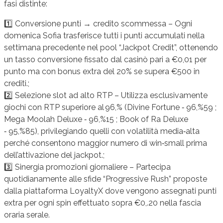
fasi distinte:
1️⃣ Conversione punti → credito scommessa – Ogni
domenica Sofia trasferisce tutti i punti accumulati nella
settimana precedente nel pool “Jackpot Credit”, ottenendo
un tasso conversione fissato dal casinò pari a €0,01 per
punto ma con bonus extra del 20% se supera €500 in
crediti.;
2️⃣ Selezione slot ad alto RTP – Utilizza esclusivamente
giochi con RTP superiore al 96,% (Divine Fortune ‑ 96,%59 ;
Mega Moolah Deluxe ‑ 96,%15 ; Book of Ra Deluxe
‑ 95,%85), privilegiando quelli con volatilità media‑alta
perché consentono maggior numero di win‑small prima
dell’attivazione del jackpot.;
3️⃣ Sinergia promozioni giornaliere – Partecipa
quotidianamente alle sfide “Progressive Rush” proposte
dalla piattaforma LoyaltyX dove vengono assegnati punti
extra per ogni spin effettuato sopra €0,.20 nella fascia
oraria serale.