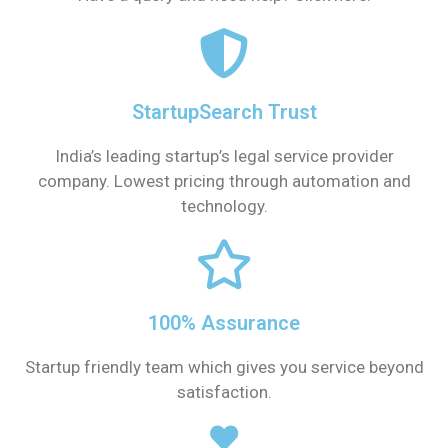
StartupSearch Trust
India’s leading startup’s legal service provider
company. Lowest pricing through automation and
technology.
100% Assurance
Startup friendly team which gives you service beyond
satisfaction.