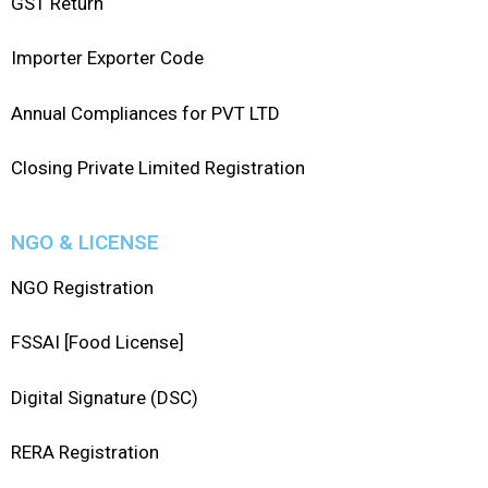
GST Return
Importer Exporter Code
Annual Compliances for PVT LTD
Closing Private Limited Registration
NGO & LICENSE
NGO Registration
FSSAI [Food License]
Digital Signature (DSC)
RERA Registration