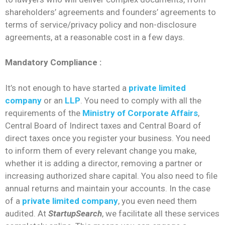
shareholders’ agreements and founders’ agreements to
terms of service/privacy policy and non-disclosure
agreements, at a reasonable cost in a few days.
Mandatory Compliance :
It’s not enough to have started a
private limited
company
or an
LLP
. You need to comply with all the
requirements of the
Ministry of Corporate Affairs
,
Central Board of Indirect taxes and Central Board of
direct taxes once you register your business. You need
to inform them of every relevant change you make,
whether it is adding a director, removing a partner or
increasing authorized share capital. You also need to file
annual returns and maintain your accounts. In the case
of a
private limited company
, you even need them
audited. At
StartupSearch
, we facilitate all these services