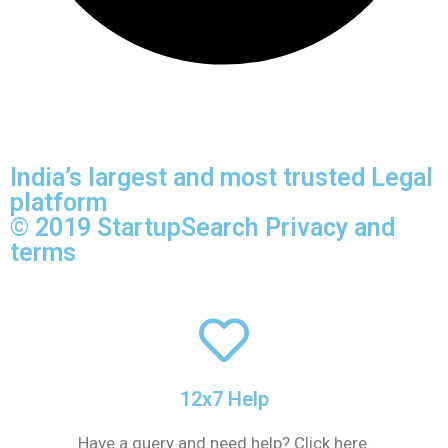
India’s largest and most trusted Legal
platform
© 2019 StartupSearch Privacy and
terms
12x7 Help
Have a query and need help? Click here.