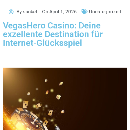
By
sanket
On
April 1, 2026
Uncategorized
VegasHero Casino: Deine
exzellente Destination für
Internet-Glücksspiel