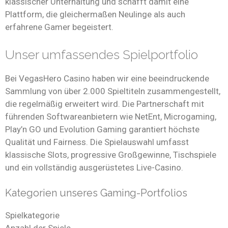
klassischer Unterhaltung und schafft damit eine
Plattform, die gleichermaßen Neulinge als auch
erfahrene Gamer begeistert.
Unser umfassendes Spielportfolio
Bei VegasHero Casino haben wir eine beeindruckende
Sammlung von über 2.000 Spieltiteln zusammengestellt,
die regelmäßig erweitert wird. Die Partnerschaft mit
führenden Softwareanbietern wie NetEnt, Microgaming,
Play’n GO und Evolution Gaming garantiert höchste
Qualität und Fairness. Die Spielauswahl umfasst
klassische Slots, progressive Großgewinne, Tischspiele
und ein vollständig ausgerüstetes Live-Casino.
Kategorien unseres Gaming-Portfolios
Spielkategorie