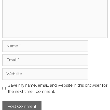
Save my name, email, and website in this browser for
the next time I comment.