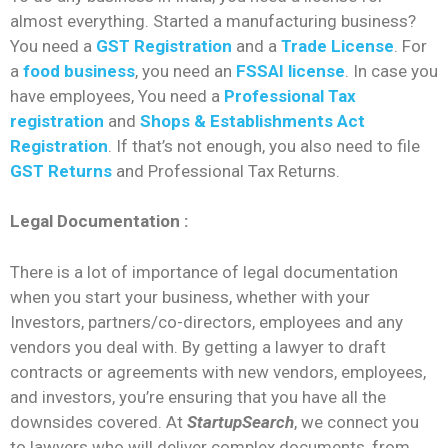
almost everything. Started a manufacturing business?
You need a
GST Registration
and a
Trade License
. For
a
food business
, you need an
FSSAI license
. In case you
have employees, You need a
Professional Tax
registration
and
Shops & Establishments Act
Registration
. If that’s not enough, you also need to file
GST Returns
and Professional Tax Returns.
Legal Documentation :
There is a lot of importance of legal documentation
when you start your business, whether with your
Investors, partners/co-directors, employees and any
vendors you deal with. By getting a lawyer to draft
contracts or agreements with new vendors, employees,
and investors, you’re ensuring that you have all the
downsides covered. At
StartupSearch
, we connect you
to lawyers who will deliver complex documents, from