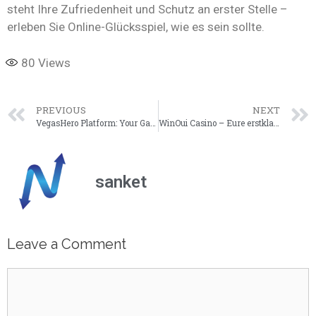
steht Ihre Zufriedenheit und Schutz an erster Stelle –
erleben Sie Online-Glücksspiel, wie es sein sollte.
80
Views
PREVIOUS
NEXT
VegasHero Platform: Your Gateway to Premium Web-based Gaming Experience
WinOui Casino – Eure erstklassige Adresse für beeindruckende Spielerlebnisse
sanket
Leave a Comment