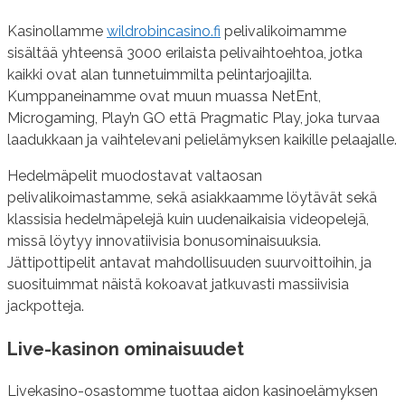
Kasinollamme
wildrobincasino.fi
pelivalikoimamme
sisältää yhteensä 3000 erilaista pelivaihtoehtoa, jotka
kaikki ovat alan tunnetuimmilta pelintarjoajilta.
Kumppaneinamme ovat muun muassa NetEnt,
Microgaming, Play’n GO että Pragmatic Play, joka turvaa
laadukkaan ja vaihtelevani pelielämyksen kaikille pelaajalle.
Hedelmäpelit muodostavat valtaosan
pelivalikoimastamme, sekä asiakkaamme löytävät sekä
klassisia hedelmäpelejä kuin uudenaikaisia videopelejä,
missä löytyy innovatiivisia bonusominaisuuksia.
Jättipottipelit antavat mahdollisuuden suurvoittoihin, ja
suosituimmat näistä kokoavat jatkuvasti massiivisia
jackpotteja.
Live-kasinon ominaisuudet
Livekasino-osastomme tuottaa aidon kasinoelämyksen