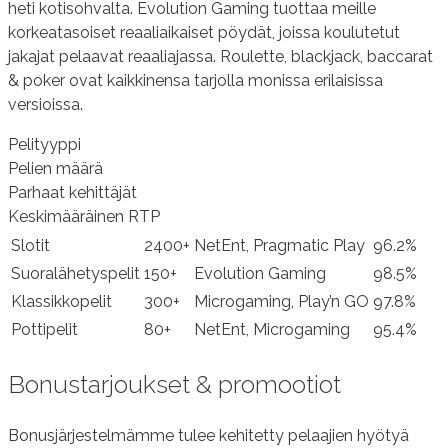
heti kotisohvalta. Evolution Gaming tuottaa meille
korkeatasoiset reaaliaikaiset pöydät, joissa koulutetut
jakajat pelaavat reaaliajassa. Roulette, blackjack, baccarat
& poker ovat kaikkinensa tarjolla monissa erilaisissa
versioissa.
Pelityyppi
Pelien määrä
Parhaat kehittäjät
Keskimääräinen RTP
Slotit
2400+
NetEnt, Pragmatic Play
96.2%
Suoralähetyspelit
150+
Evolution Gaming
98.5%
Klassikkopelit
300+
Microgaming, Play’n GO
97.8%
Pottipelit
80+
NetEnt, Microgaming
95.4%
Bonustarjoukset & promootiot
Bonusjärjestelmämme tulee kehitetty pelaajien hyötyä