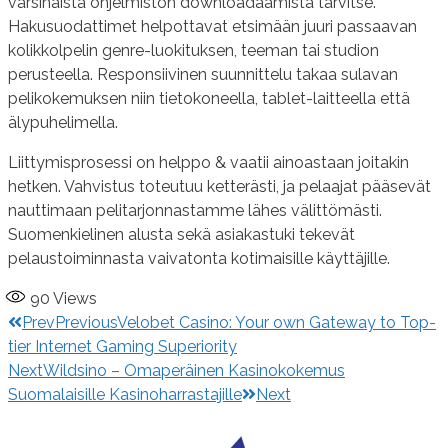
varsinaista ohjelmiston downloadaamista tarvitse.
Hakusuodattimet helpottavat etsimään juuri passaavan
kolikkolpelin genre-luokituksen, teeman tai studion
perusteella. Responsiivinen suunnittelu takaa sulavan
pelikokemuksen niin tietokoneella, tablet-laitteella että
älypuhelimella.
Liittymisprosessi on helppo & vaatii ainoastaan joitakin
hetken. Vahvistus toteutuu ketterästi, ja pelaajat pääsevät
nauttimaan pelitarjonnastamme lähes välittömästi.
Suomenkielinen alusta sekä asiakastuki tekevät
pelaustoiminnasta vaivatonta kotimaisille käyttäjille.
90
Views
Prev
Previous
Velobet Casino: Your own Gateway to Top-
tier Internet Gaming Superiority
Next
Wildsino – Omaperäinen Kasinokokemus
Suomalaisille Kasinoharrastajille
Next