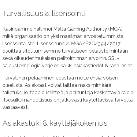
Turvallisuus & lisensointi
Kasinoamme hallinnoi Malta Gaming Authority (MGA),
mikä organisaatio on yksi maailman arvostetuimmista
lisenssintajista. Lisenssitunnus MGA/B2C/394/2017
osoittaa sitoutumisemme turvalliseen pelaustoimintaan
sekä oikeudenmukaisen pelitoiminnan arvoihin. SSL-
salausteknologia varjelee kaikki asiakastiedot & raha-asiat.
Turvallinen pelaaminen edustaa meille ensiarvoisen
oleellista. Asiakkaat voivat laittaa maksimimäärä
talletuksille, tappiolimiittejä ja pelitunteja koskettavia rajoja.
Itsesulkumahdollisuus on jatkuvasti käytettävissä tarvetta
vastaavasti.
Asiakastuki & käyttäjäkokemus