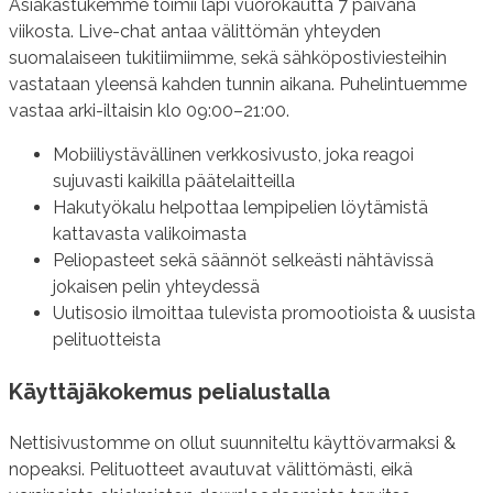
Asiakastukemme toimii läpi vuorokautta 7 päivänä
viikosta. Live-chat antaa välittömän yhteyden
suomalaiseen tukitiimiimme, sekä sähköpostiviesteihin
vastataan yleensä kahden tunnin aikana. Puhelintuemme
vastaa arki-iltaisin klo 09:00–21:00.
Mobiiliystävällinen verkkosivusto, joka reagoi
sujuvasti kaikilla päätelaitteilla
Hakutyökalu helpottaa lempipelien löytämistä
kattavasta valikoimasta
Peliopasteet sekä säännöt selkeästi nähtävissä
jokaisen pelin yhteydessä
Uutisosio ilmoittaa tulevista promootioista & uusista
pelituotteista
Käyttäjäkokemus pelialustalla
Nettisivustomme on ollut suunniteltu käyttövarmaksi &
nopeaksi. Pelituotteet avautuvat välittömästi, eikä