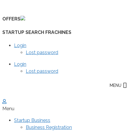
Skip
to
OFFERS
content
STARTUP SEARCH FRACHINES
Login
Lost password
Login
Lost password
MENU
Menu
Startup Business
Business Registration