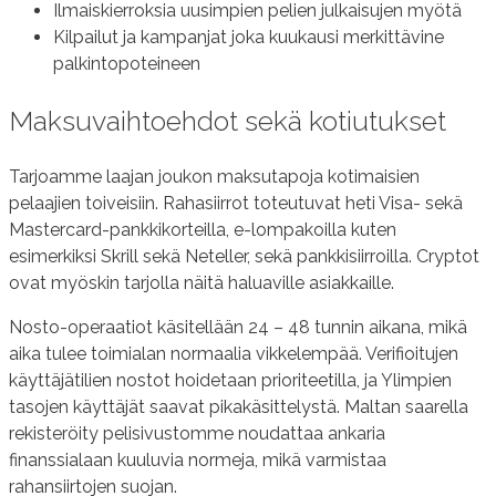
Ilmaiskierroksia uusimpien pelien julkaisujen myötä
Kilpailut ja kampanjat joka kuukausi merkittävine
palkintopoteineen
Maksuvaihtoehdot sekä kotiutukset
Tarjoamme laajan joukon maksutapoja kotimaisien
pelaajien toiveisiin. Rahasiirrot toteutuvat heti Visa- sekä
Mastercard-pankkikorteilla, e-lompakoilla kuten
esimerkiksi Skrill sekä Neteller, sekä pankkisiirroilla. Cryptot
ovat myöskin tarjolla näitä haluaville asiakkaille.
Nosto-operaatiot käsitellään 24 – 48 tunnin aikana, mikä
aika tulee toimialan normaalia vikkelempää. Verifioitujen
käyttäjätilien nostot hoidetaan prioriteetilla, ja Ylimpien
tasojen käyttäjät saavat pikakäsittelystä. Maltan saarella
rekisteröity pelisivustomme noudattaa ankaria
finanssialaan kuuluvia normeja, mikä varmistaa
rahansiirtojen suojan.