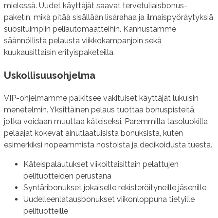
mielessä. Uudet käyttäjät saavat tervetuliaisbonus-
paketin, mikä pitää sisällään lisärahaa ja ilmaispyöräytyksiä
suosituimpiin peliautomaatteihin. Kannustamme
säännöllistä pelausta viikkokampanjoin sekä
kuukausittaisin erityispaketeilla.
Uskollisuusohjelma
VIP-ohjelmamme palkitsee vakituiset käyttäjät lukuisin
menetelmin. Yksittäinen pelaus tuottaa bonuspisteitä,
jotka voidaan muuttaa käteiseksi. Paremmilla tasoluokilla
pelaajat kokevat ainutlaatuisista bonuksista, kuten
esimerkiksi nopeammista nostoista ja dedikoidusta tuesta.
Käteispalautukset viikoittaisittain pelattujen
pelituotteiden perustana
Syntäribonukset jokaiselle rekisteröityneille jäsenille
Uudelleenlatausbonukset viikonloppuna tietyille
pelituotteille