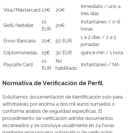
Inmediato / uno a
Visa/Mastercard
10€
20€
tres días
10
Instantáneo / 0-6
Skrill/Neteller
20€
EUR
horas
1 a 2 días / 2 a 5
Envío Bancaria
20€
50 EUR
jornadas
Criptomonedas
15€
30 EUR
quince min / 1 hora
10
No
Paysafe Card
Instantáneo / NA
EUR
habilitado
Normativa de Verificación de Perfil
Solicitamos documentación de identificación solo para
withdrawals por encima a dos mil euros sumados o
conforme análisis de seguridad específicas. El
procedimiento de verificación admite documentos
escaneados y se concluye usualmente en 24 horas
mediante este proceso automático de verificación.